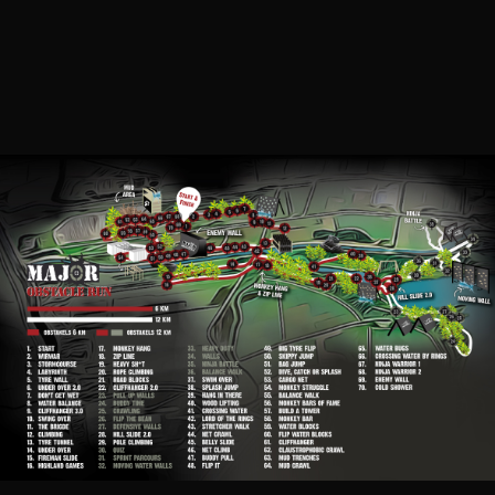
LOCATIE
Geestmerambacht in Langedijk. Het adres naar
het parkeerterrein is Wagenweg in Noord-
Scharwoude.
CONTACT
info@major-run.nl

Stuur een bericht via Facebook

Stuur een bericht via Instagram
